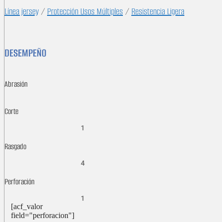
Línea jersey
/
Protección Usos Múltiples
/
Resistencia Ligera
DESEMPEÑO
Abrasión
Corte
1
Rasgado
4
Perforación
1
[acf_valor
field="perforacion"]