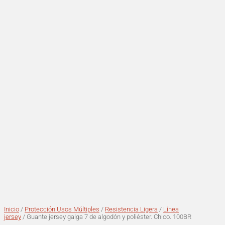
Inicio
/
Protección Usos Múltiples
/
Resistencia Ligera
/
Línea
jersey
/ Guante jersey galga 7 de algodón y poliéster. Chico. 100BR