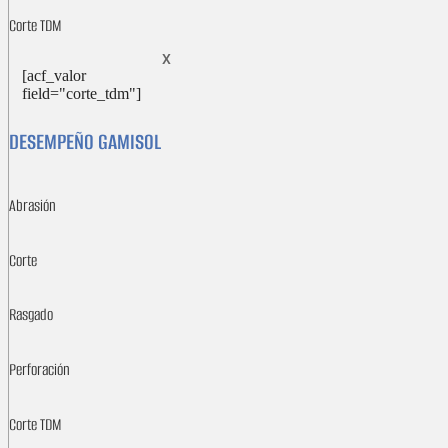
Corte TDM
X
[acf_valor
field="corte_tdm"]
DESEMPEÑO GAMISOL
Abrasión
Corte
Rasgado
Perforación
Corte TDM